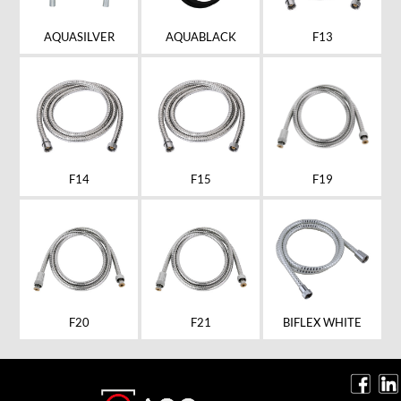
AQUASILVER
AQUABLACK
F13
F14
F15
F19
F20
F21
BIFLEX WHITE