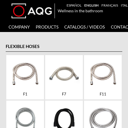
ESPAÑOL
ENGLISH
FRANÇAIS
ITA
Wellness in the bathroom
COMPANY
PRODUCTS
CATALOGS / VIDEOS
CONTAC
FLEXIBLE HOSES
F1
F7
F11