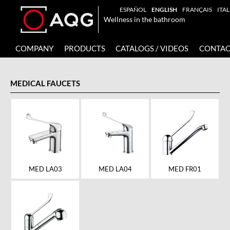
ESPAÑOL
ENGLISH
FRANÇAIS
ITA
Wellness in the bathroom
COMPANY
PRODUCTS
CATALOGS / VIDEOS
CONTAC
MEDICAL FAUCETS
MED FR01
MED LA03
MED LA04