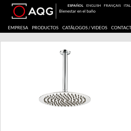
ESPAÑOL
ENGLISH
FRANÇAIS
ITA
Bienestar en el baño
EMPRESA
PRODUCTOS
CATÁLOGOS / VIDEOS
CONTAC