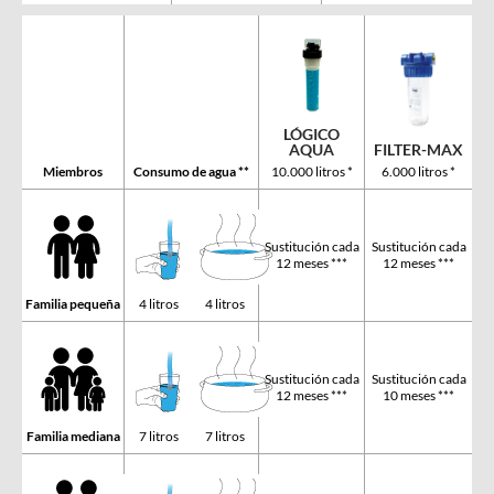
LÓGICO
FILTER-MAX
AQUA
Miembros
Consumo de agua **
6.000 litros *
10.000 litros *
Sustitución cada
Sustitución cada
12 meses ***
12 meses ***
Familia pequeña
4 litros
4 litros
Sustitución cada
Sustitución cada
12 meses ***
10 meses ***
Familia mediana
7 litros
7 litros