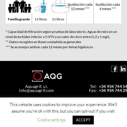
Sustitución cada
Sustitución cada
12 meses ***
6 meses ***
Familia grande
11 litros
11 litros
* Capacidad de filtración según pruebas de laboratorio. Aguas de red con un
nivel de turbidez inferior a 5 NTV y un valor de cloro entre O,2 y 1 mg/L.
** Datos recogidos en Bases a estadísticas generales
*** Se aconseja cambiar cada 12 meses por temas higiénicos
Aquagrif, s.l.
Tel:
+34 934 744 5
info@aquagrif.com
Fax:
+34 934 744 2
Av. de la Mare de Déu de Montserrat, 35,
08970 Sant Joan Despí, Barcelona, Spain
This website uses cookies to improve your experience. We'll
assume you're ok with this, but you can opt-out if you wish.
© Copyright 2026 Aquagrif, S.L.
Todos los derechos reservados -
Política de privacidad
Cookie settings
ACCEPT