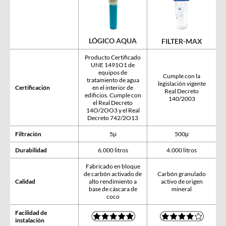
LÓGICO AQUA
FILTER-MAX
Producto Certificado
UNE 1491O1 de
equipos de
Cumple con la
tratamiento de agua
legislación vigente
Certificación
en el interior de
Real Decreto
edificios. Cumple con
140/2003
el Real Decreto
14O/2OO3 y el Real
Decreto 742/2O13
Filtración
5μ
500μ
Durabilidad
6.000 litros
4.000 litros
Fabricado en bloque
de carbón activado de
Carbón granulado
Calidad
alto rendimiento a
activo de origen
base de cáscara de
mineral
coco
Facilidad de
instalación