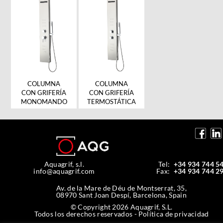
COLUMNA
COLUMNA
CON GRIFERÍA
CON GRIFERÍA
MONOMANDO
TERMOSTÁTICA
Aquagrif, s.l.
Tel:
+34 934 744 5
info@aquagrif.com
Fax:
+34 934 744 2
Av. de la Mare de Déu de Montserrat, 35,
08970 Sant Joan Despí, Barcelona, Spain
© Copyright 2026 Aquagrif, S.L.
Todos los derechos reservados -
Política de privacidad