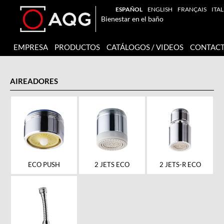
ESPAÑOL
ENGLISH
FRANÇAIS
ITA
Bienestar en el baño
EMPRESA
PRODUCTOS
CATÁLOGOS / VIDEOS
CONTAC
AIREADORES
ECO PUSH
2 JETS ECO
2 JETS-R ECO