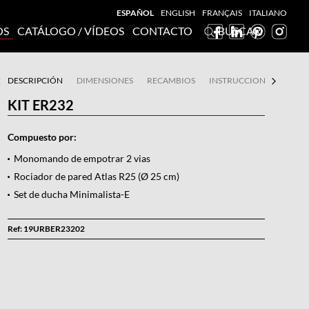
ESPAÑOL
ENGLISH
FRANÇAIS
ITALIANO
OS
CATÁLOGO / VÍDEOS
CONTACTO
BUSCAR
DESCRIPCIÓN
DIMENSIONES
RECAMBIOS
INSTRUCCIONES DE MON
KIT ER232
Compuesto por:
Monomando de empotrar 2 vias
Rociador de pared Atlas R25 (Ø 25 cm)
Set de ducha Minimalista-E
Ref: 19URBER23202