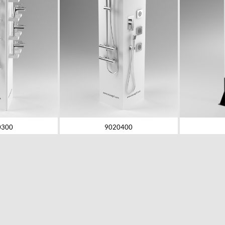
0300
9020400