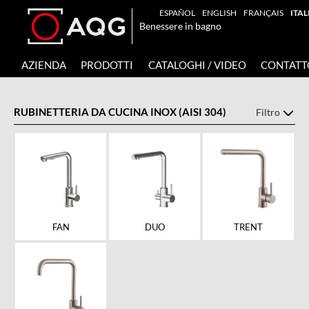
ESPAÑOL
ENGLISH
FRANÇAIS
ITA
Benessere in bagno
AZIENDA
PRODOTTI
CATALOGHI / VIDEO
CONTATT
RUBINETTERIA DA CUCINA INOX (AISI 304)
Filtro
FAN
DUO
TRENT