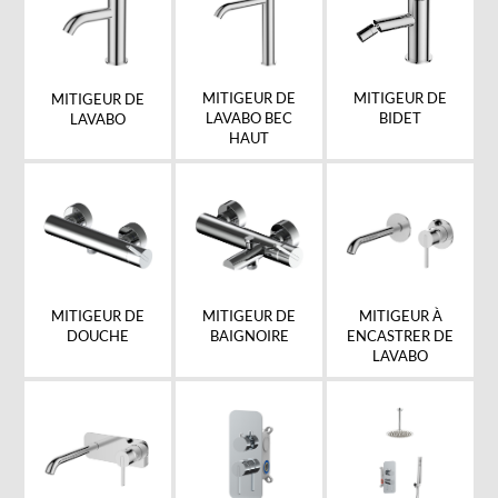
MITIGEUR DE
MITIGEUR DE
MITIGEUR DE
LAVABO BEC
BIDET
LAVABO
HAUT
MITIGEUR DE
MITIGEUR DE
MITIGEUR À
DOUCHE
BAIGNOIRE
ENCASTRER DE
LAVABO