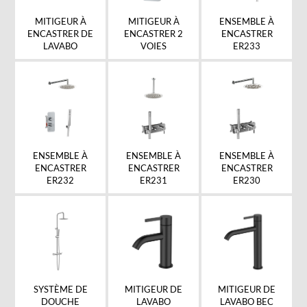
MITIGEUR À
MITIGEUR À
ENSEMBLE À
ENCASTRER DE
ENCASTRER 2
ENCASTRER
LAVABO
VOIES
ER233
ENSEMBLE À
ENSEMBLE À
ENSEMBLE À
ENCASTRER
ENCASTRER
ENCASTRER
ER232
ER231
ER230
SYSTÈME DE
MITIGEUR DE
MITIGEUR DE
DOUCHE
LAVABO
LAVABO BEC